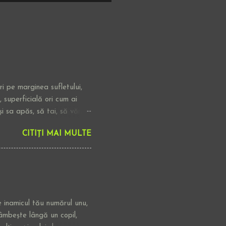
i pe marginea sufletului,
 superficială ori cum ai
i sa apăs, să tai, să vărs
aturizăm abandonând
CITIȚI MAI MULTE
oaste se materializează
n colț-de sfaturi nedorite,
și tu rupt. Eu nu cred ca
ar dacă pare foarte
itit pagini în care
e inamicul tău numărul unu,
âmbește lângă un copil,