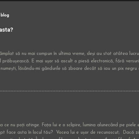
 blog
 asta?
mplat să nu mai compun în ultima vreme, deși au stat atâtea lucrur
l prăbușească. E mai ușor să ascult o piesă electronică, fără versuri,
 numești, lăsându-mi gândurile să zboare decât să iau un pix negru ș
u lacrimi pe marginea jurnalelor. E o așteptare generală să ne m
ele" de tipul scrisului, sincerității și principiilor morale. Deciziile pr
cu zgomot, iar cele bune mult mai greu și sunt mereu înghesuite într-u
lul de oferte menite să te schimbe, să rupă ceva din tine ca să fii 
indeca de scris. Azi mi-au ars degetele așa cum o face și inima, chi
; m-am întins după cuvintele pe care nu vreau să le organizez, am rec
 atâta convingere necenzurată ...
 ce nu poți atinge. Fața lui e o sclipire, lumina alunecând pe piele 
ept face asta în locul tău? Vocea lui e ușor de recunoscut; Dacă z