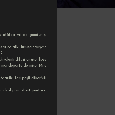
s atâtea mii de ganduri și
nii ce află lumina sfârșesc
t?
ivalenți difuzi ai unei lipse
rg mai departe de mine. Mi-e
turile, toți pașii eliberării,
i ideal prea sfânt pentru a