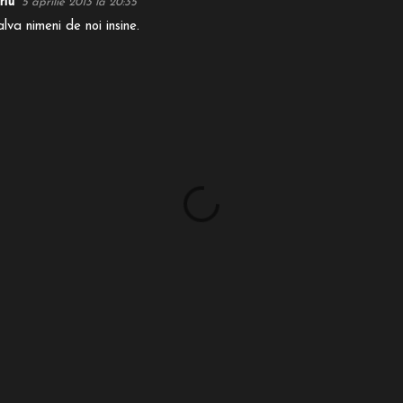
riu
5 aprilie 2013 la 20:35
va nimeni de noi insine.