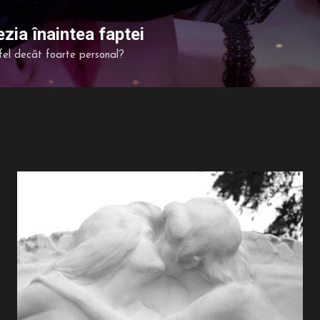
Treceți la conținutul principal
zia înaintea faptei
fel decât foarte personal?