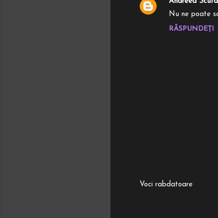
Andreea Scuta
Nu ne poate sal
RĂSPUNDEȚI
Voci rabdatoare
T
r
i
m