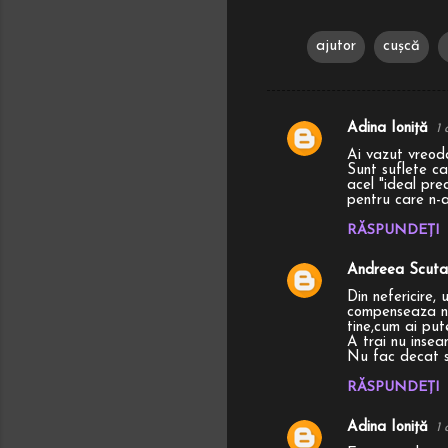
ajutor
cușcă
Adina Ioniță
1 
C
Ai vazut vreoda
o
Sunt suflete ca
acel "ideal pre
m
pentru care n-a
e
RĂSPUNDEȚI
n
Andreea Scuta
t
Din nefericire, 
a
compenseaza ne
tine,cum ai put
r
A trai nu inseam
Nu fac decat s
i
RĂSPUNDEȚI
i
Adina Ioniță
1 