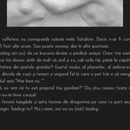
ufletesc nu corespunde rațiunii mele fataliste. Dacă n-ar fi cur
fi fost alții acum. Sau poate aceiași, dar în alte ipostaze...
eleg nici eu) de ce bucuria devine o piedică uriașă. Oare toți oame
e îmi doresc atât de mult să ard și eu, sub ochii tăi, până la capă
a din spatele gratiilor? Gustul visului, al planurilor, al umbrei-ech
incolo de cuști și temeri și singurul fel în care o pot trăi e să me
lul unui "Mai bine nu...''
, nu vezi că tu ești propriul tău gardian?'' Da, știu, cunosc toate sfa
nu-mi învie curajul.
ricirii tangibile și asta tocmai din dragostea pe care i-o port unu
giri. Înțelegi tu? Nu-i nimic, nici eu nu (mă) înțeleg.