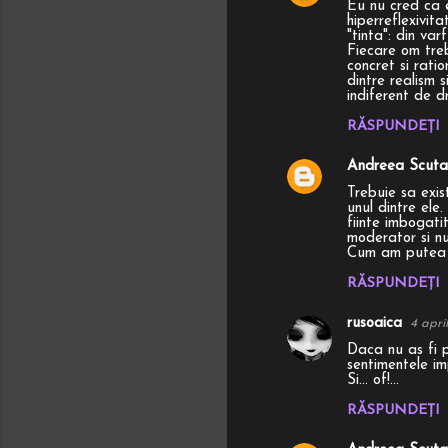
Eu nu cred ca 
hiperreflexivita
"tinta": din va
Fiecare om treb
concret si ratio
dintre realism 
indiferent de dr
RĂSPUNDEȚI
Andreea Scuta
Trebuie sa exis
unul dintre ele
fiinte imbogati
moderator si nu
Cum am putea sa
RĂSPUNDEȚI
rusoaica
4 apri
Daca nu as fi p
sentimentele im
Si... of!...
RĂSPUNDEȚI