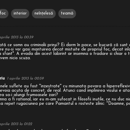
foc
interior
neînțelesă
teamă
aprilie 2013 la 00:39
tă ce somn au criminalii prinşi? Ei dorm în pace, se bucură că sunt d
re nu-si vor gasi mantuirea decat mistuite de propriul foc, decat inl
a sfant". A evada din acest labirint ar insemna o tradare si chiar o t
vem nicio scuza.
riu
1 aprilie 2013 la 00:59
unele suflete au fost ''inzestrate'' cu minunata povara a hiperreflexiv
voia acuta de concret, de real. Atunci cand implinirea visului e a
ea sa-i alungi frumoasele zari?
na a fi rational, iar eu m-am sufocat in filosofii inutile, ce nu duc n
a repet rugaciunea pe care Pamantul o rosteste zilnic: ''Doamne, pa
aprilie 2013 la 01:22