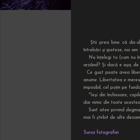
Știi prea bine că da-ul s
întrebări și ipoteze, noi am 
Nu înțelegi tu (cum nu înț
arzând? Și dacă e așa, de c
Ce gust poate avea libertate
anume. Libertatea e mereu d
imposibil, cel puțin pe funda
''Ieși din închisoare, copilă
dar nimic din toate acestea 
Sunt atee privind dogma fe
mai fi știrbit de alte dezamă
Sursa fotografiei