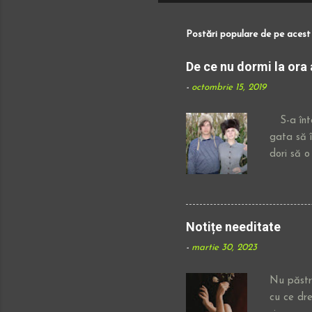
i
t
e
Postări populare de pe acest
ț
i
u
De ce nu dormi la ora
n
c
-
octombrie 15, 2019
o
m
e
S-a întâ
n
t
gata să î
a
r
dori să o
i
cafea sa
u
"prostioar
imediat, 
de tot fe
Notițe needitate
te poți v
-
martie 30, 2023
cumințică
adunasem
Nu păstra
cu ce dr