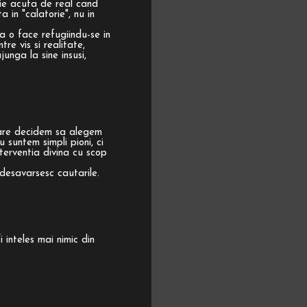
ie acuta de real cand
 in "calatorie", nu in
a o face refugiindu-se in
tre vis si realitate,
unga la sine insusi,
 care decidem sa alegem
 suntem simpli pioni, ci
terventia divina cu scop
desavarsesc cautarile.
 inteles mai nimic din