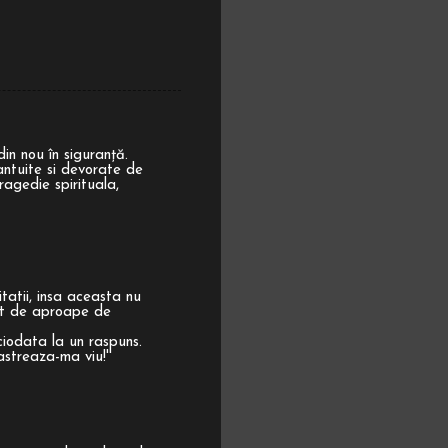
in nou în siguranţă.
antuite si devorate de
ragedie spirituala,
itatii, insa aceasta nu
tat de aproape de
iciodata la un raspuns.
streaza-ma viu!''