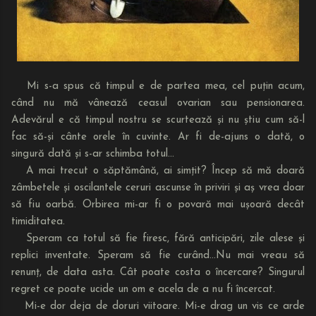
Mi s-a spus că timpul e de partea mea, cel puțin acum,
când nu mă vânează ceasul ovarian sau pensionarea.
Adevărul e că timpul nostru se scurtează și nu știu cum să-l
fac să-și cânte orele în cuvinte. Ar fi de-ajuns o dată, o
singură dată și s-ar schimba totul...
A mai trecut o săptămână, ai simțit? Încep să mă doară
zâmbetele și oscilantele ceruri ascunse în priviri și aș vrea doar
să fiu oarbă. Orbirea mi-ar fi o povară mai ușoară decât
timiditatea.
Speram ca totul să fie firesc, fără anticipări, zile alese și
replici inventate. Speram să fie curând...Nu mai vreau să
renunț, de data asta. Cât poate costa o încercare? Singurul
regret ce poate ucide un om e acela de a nu fi încercat.
Mi-e dor deja de doruri viitoare. Mi-e drag un vis ce arde