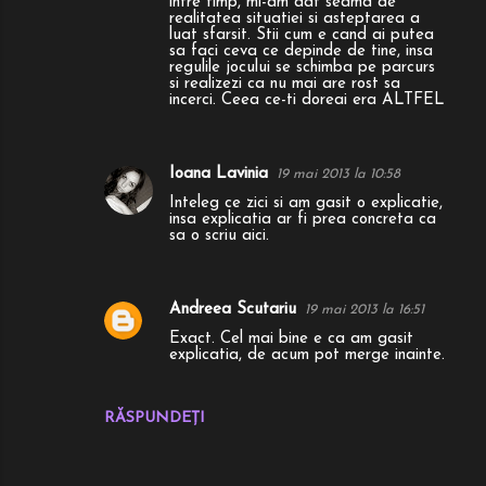
intre timp, mi-am dat seama de
n
realitatea situatiei si asteptarea a
luat sfarsit. Stii cum e cand ai putea
t
sa faci ceva ce depinde de tine, insa
regulile jocului se schimba pe parcurs
a
si realizezi ca nu mai are rost sa
incerci. Ceea ce-ti doreai era ALTFEL
r
i
i
Ioana Lavinia
19 mai 2013 la 10:58
Inteleg ce zici si am gasit o explicatie,
insa explicatia ar fi prea concreta ca
sa o scriu aici.
Andreea Scutariu
19 mai 2013 la 16:51
Exact. Cel mai bine e ca am gasit
explicatia, de acum pot merge inainte.
RĂSPUNDEȚI