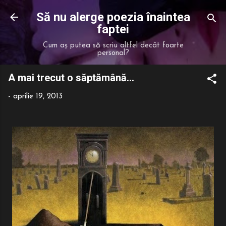
Treceți la conținutul principal
Să nu alerge poezia înaintea
faptei
Cum aș putea să scriu altfel decât foarte
personal?
A mai trecut o săptămână...
-
aprilie 19, 2013