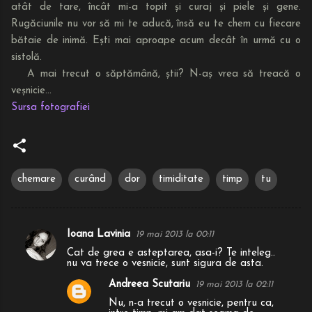
atât de tare, încât mi-a topit și curaj și piele și gene.
Rugăciunile nu vor să mi te aducă, însă eu te chem cu fiecare
bătaie de inimă. Ești mai aproape acum decât în urmă cu o
sistolă.
A mai trecut o săptămână, știi? N-aș vrea să treacă o
veșnicie...
Sursa fotografiei
chemare
curând
dor
timiditate
timp
tu
Ioana Lavinia
19 mai 2013 la 00:11
C
Cat de grea e asteptarea, asa-i? Te inteleg..
o
nu va trece o vesnicie, sunt sigura de asta.
m
Andreea Scutariu
19 mai 2013 la 02:11
e
Nu, n-a trecut o vesnicie, pentru ca,