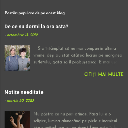
Postări populare de pe acest blog
De ce nu dormi la ora asta?
-
octombrie 15, 2019
S-a întâmplat să nu mai compun în ultima
vreme, deși au stat atâtea lucruri pe marginea
sufletului, gata să îl prăbușească. E mai ușor
să ascult o piesă electronică, fără versuri,
CITIȚI MAI MULTE
superficială ori cum ai dori să o numești,
lăsându-mi gândurile să zboare decât să iau
un pix negru și sa apăs, să tai, să vărs cafea
Notițe needitate
sau lacrimi pe marginea jurnalelor. E o
-
martie 30, 2023
așteptare generală să ne maturizăm
abandonând "prostioarele" de tipul scrisului,
Nu păstra ce nu poți atinge. Fața lui e o
sincerității și principiilor morale. Deciziile
sclipire, lumina alunecând pe piele e inamicul
proaste se materializează imediat, cu zgomot,