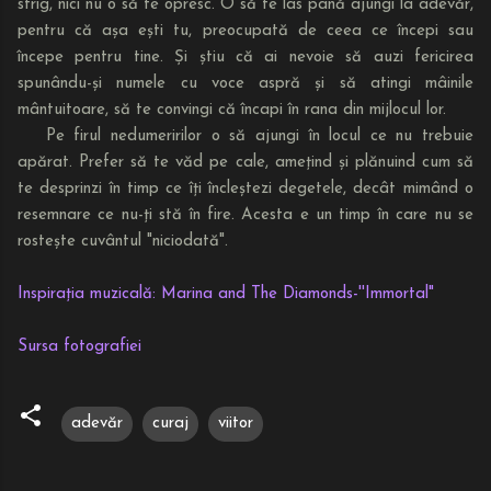
strig, nici nu o să te opresc. O să te las până ajungi la adevăr,
pentru că așa ești tu, preocupată de ceea ce începi sau
începe pentru tine. Și știu că ai nevoie să auzi fericirea
spunându-și numele cu voce aspră și să atingi mâinile
mântuitoare, să te convingi că încapi în rana din mijlocul lor.
Pe firul nedumeririlor o să ajungi în locul ce nu trebuie
apărat. Prefer să te văd pe cale, amețind și plănuind cum să
te desprinzi în timp ce îți încleștezi degetele, decât mimând o
resemnare ce nu-ți stă în fire. Acesta e un timp în care nu se
rostește cuvântul "niciodată".
Inspirația muzicală: Marina and The Diamonds-''Immortal"
Sursa fotografiei
adevăr
curaj
viitor
C