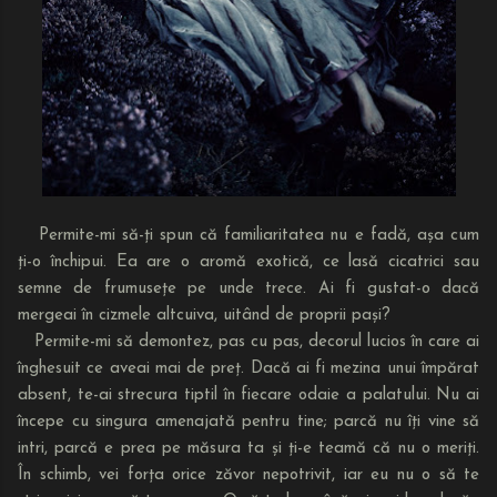
Permite-mi să-ți spun că familiaritatea nu e fadă, așa cum
ți-o închipui. Ea are o aromă exotică, ce lasă cicatrici sau
semne de frumusețe pe unde trece. Ai fi gustat-o dacă
mergeai în cizmele altcuiva, uitând de proprii pași?
Permite-mi să demontez, pas cu pas, decorul lucios în care ai
înghesuit ce aveai mai de preț. Dacă ai fi mezina unui împărat
absent, te-ai strecura tiptil în fiecare odaie a palatului. Nu ai
începe cu singura amenajată pentru tine; parcă nu îți vine să
intri, parcă e prea pe măsura ta și ți-e teamă că nu o meriți.
În schimb, vei forța orice zăvor nepotrivit, iar eu nu o să te