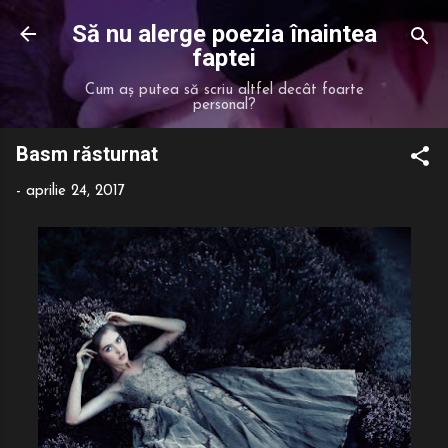
Treceți la conținutul principal
Să nu alerge poezia înaintea
faptei
Cum aș putea să scriu altfel decât foarte
personal?
Basm răsturnat
-
aprilie 24, 2017