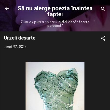
Treceți la conținutul principal
Să nu alerge poezia înaintea
faptei
Cum aș putea să scriu altfel decât foarte
personal?
Urzeli deșarte
-
mai 27, 2014