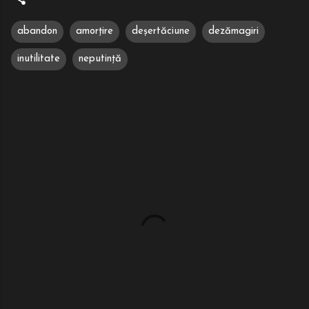
abandon
amorțire
deșertăciune
dezămagiri
inutilitate
neputință
C
o
m
e
n
t
a
r
i
i