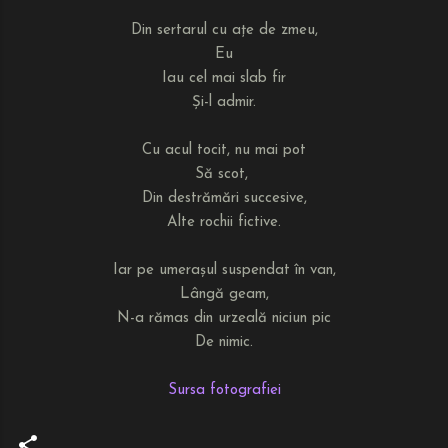
Din sertarul cu ațe de zmeu,
Eu
Iau cel mai slab fir
Și-l admir.
Cu acul tocit, nu mai pot
Să scot,
Din destrămări succesive,
Alte rochii fictive.
Iar pe umerașul suspendat în van,
Lângă geam,
N-a rămas din urzeală niciun pic
De nimic.
Sursa fotografiei