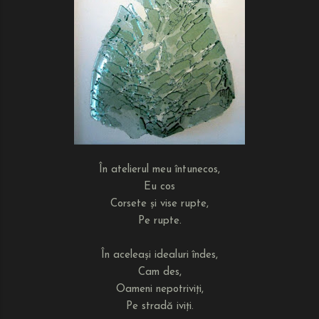
În atelierul meu întunecos,
Eu cos
Corsete și vise rupte,
Pe rupte.
În aceleași idealuri îndes,
Cam des,
Oameni nepotriviți,
Pe stradă iviți.