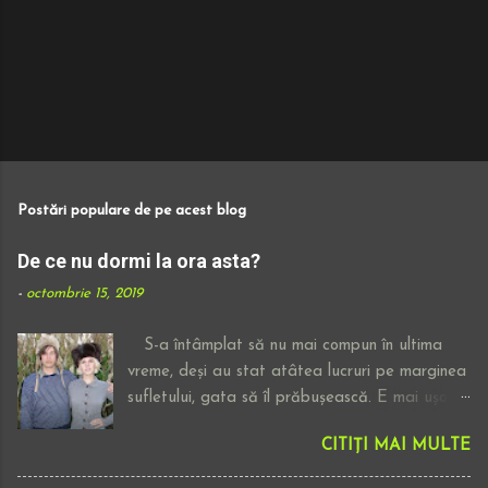
Postări populare de pe acest blog
De ce nu dormi la ora asta?
-
octombrie 15, 2019
S-a întâmplat să nu mai compun în ultima
vreme, deși au stat atâtea lucruri pe marginea
sufletului, gata să îl prăbușească. E mai ușor
să ascult o piesă electronică, fără versuri,
CITIȚI MAI MULTE
superficială ori cum ai dori să o numești,
lăsându-mi gândurile să zboare decât să iau