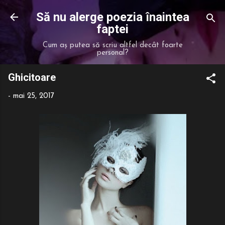
Treceți la conținutul principal
Să nu alerge poezia înaintea
faptei
Cum aș putea să scriu altfel decât foarte
personal?
Ghicitoare
-
mai 25, 2017