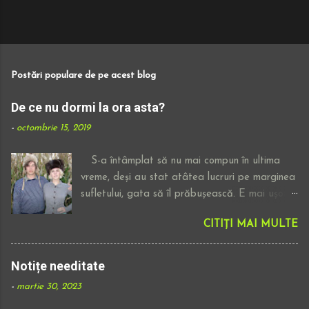
Postări populare de pe acest blog
De ce nu dormi la ora asta?
-
octombrie 15, 2019
S-a întâmplat să nu mai compun în ultima
vreme, deși au stat atâtea lucruri pe marginea
sufletului, gata să îl prăbușească. E mai ușor
să ascult o piesă electronică, fără versuri,
CITIȚI MAI MULTE
superficială ori cum ai dori să o numești,
lăsându-mi gândurile să zboare decât să iau
un pix negru și sa apăs, să tai, să vărs cafea
Notițe needitate
sau lacrimi pe marginea jurnalelor. E o
-
martie 30, 2023
așteptare generală să ne maturizăm